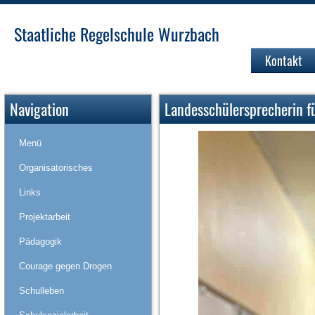
Staatliche Regelschule Wurzbach
Kontakt
Navigation
Landesschülersprecherin f
Menü
Organisatorisches
Links
Projektarbeit
Pädagogik
Courage gegen Drogen
Schulleben