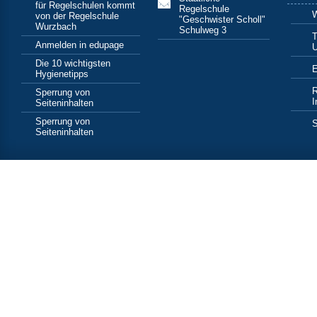
für Regelschulen kommt
Regelschule
von der Regelschule
"Geschwister Scholl"
Wurzbach
Schulweg 3
T
Anmelden in edupage
U
Die 10 wichtigsten
E
Hygienetipps
R
Sperrung von
I
Seiteninhalten
Sperrung von
S
Seiteninhalten