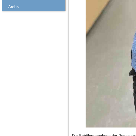
Archiv
Die Schülersprecherin der Regelschu