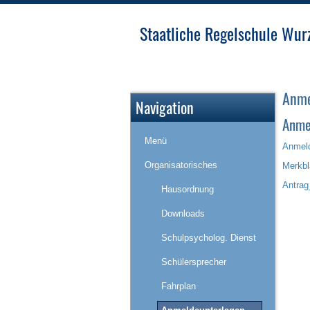
Staatliche Regelschule Wur
Anme
Navigation
Anme
Menü
Anmeld
Organisatorisches
Merkbl
Antrag
Hausordnung
Downloads
Schulpsycholog. Dienst
Schülersprecher
Fahrplan