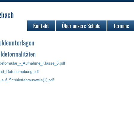
zbach
Kontakt
Über unsere Schule
Termine
ldeunterlagen
ldeformalitäten
eformular_-_Aufnahme_Klasse_5.pdf
att_Datenerhebung.pdf
_auf_Schülerfahrausweis(1).pdf