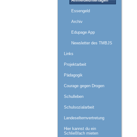
Anmeldeunterlagen
Essengeld
Archiv
Edupage App
Newsletter des TMBJS
Links
Projektarbeit
Pädagogik
Courage gegen Drogen
Schulleben
Schulsozialarbeit
Landeselternvertretung
Hier kannst du ein
Schließfach mieten