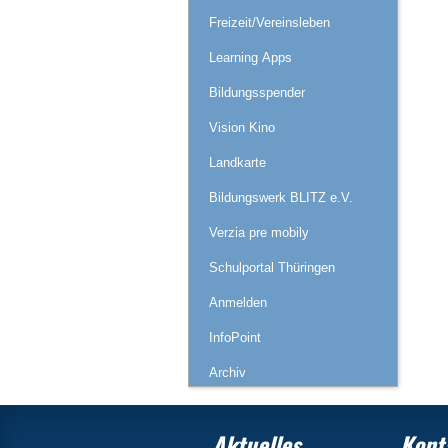
Freizeit/Vereinsleben
Learning Apps
Bildungsspender
Vision Kino
Landkarte
Bildungswerk BLITZ e.V.
Verzia pre mobily
Schulportal Thüringen
Anmelden
InfoPoint
Archiv
Aktuelles
Kont