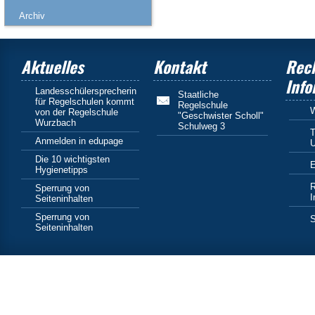
Archiv
Aktuelles
Kontakt
Rech
Info
Landesschülersprecherin
Staatliche
für Regelschulen kommt
Regelschule
von der Regelschule
"Geschwister Scholl"
Wurzbach
Schulweg 3
T
Anmelden in edupage
U
Die 10 wichtigsten
E
Hygienetipps
R
Sperrung von
I
Seiteninhalten
Sperrung von
S
Seiteninhalten