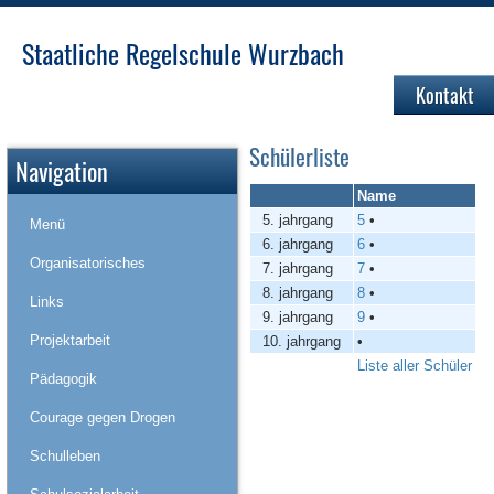
Staatliche Regelschule Wurzbach
Kontakt
Schülerliste
Navigation
Name
5. jahrgang
5
•
Menü
6. jahrgang
6
•
Organisatorisches
7. jahrgang
7
•
8. jahrgang
8
•
Links
9. jahrgang
9
•
Projektarbeit
10. jahrgang
•
Liste aller Schüler
Pädagogik
Courage gegen Drogen
Schulleben