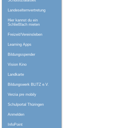
Schulsozialarbeit
Landeselternvertretung
Hier kannst du ein
Schließfach mieten
Freizeit/Vereinsleben
Learning Apps
Bildungsspender
Vision Kino
Landkarte
Bildungswerk BLITZ e.V.
Verzia pre mobily
Schulportal Thüringen
Anmelden
InfoPoint